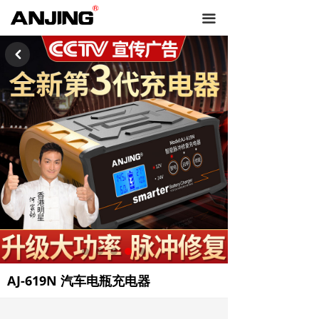
끀
낒
AJ-619N 汽车电瓶充电器